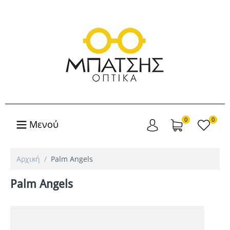
0
0
Μενού
Αρχική
/
Palm Angels
Palm Angels