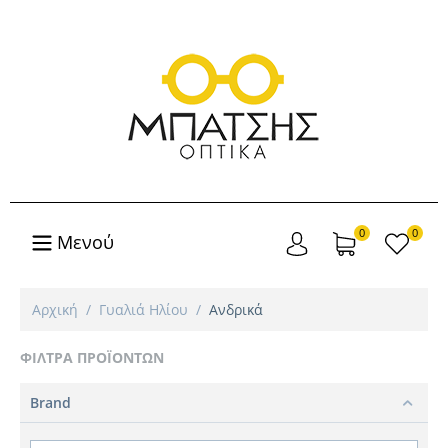
0
0
Μενού
Αρχική
/
Γυαλιά Ηλίου
/
Ανδρικά
ΦΊΛΤΡΑ ΠΡΟΪΌΝΤΩΝ
Brand