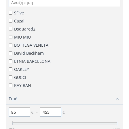
9Five
Cazal
Dsquared2
MIU MIU
BOTTEGA VENETA
David Beckham
ETNIA BARCELONA
OAKLEY
GUCCI
RAY BAN
TOM FORD
Τιμή
VERSACE
Oscar & Frank
€
–
€
TOMMY HILFIGER
CARRERA