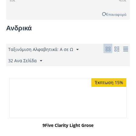
85
€
455
€
POLICE
PRADA
Επαναφορά
Ανδρικά
Ταξινόμιση Αλφαβητικά: A σε Ω
32 Ανα Σελίδα
Έκπτωση 15%
9Five Clarity Light Grose