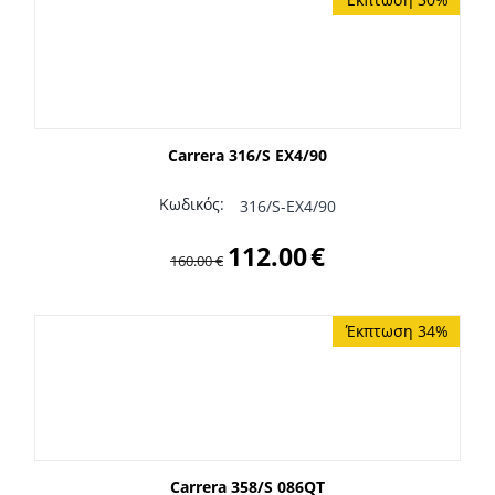
Carrera 316/S EX4/90
Κωδικός:
316/S-EX4/90
112.00
€
160.00
€
Έκπτωση 34%
Carrera 358/S 086QT