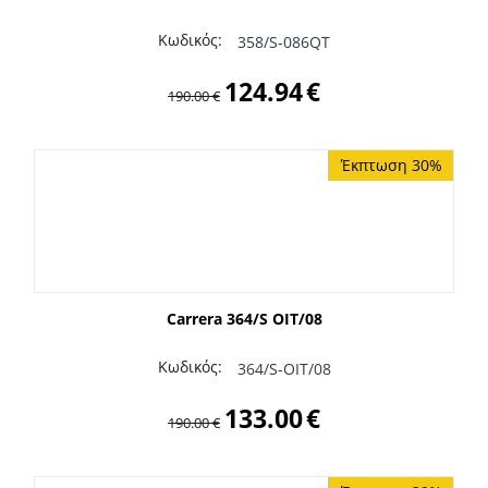
Κωδικός:
358/S-086QT
124.94
€
190.00
€
Έκπτωση 30%
Carrera 364/S OIT/08
Κωδικός:
364/S-OIT/08
133.00
€
190.00
€