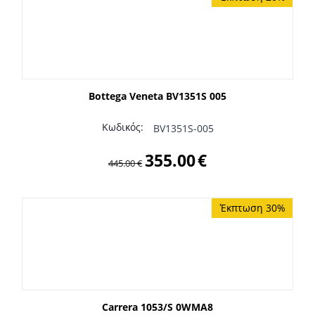
Bottega Veneta BV1351S 005
Κωδικός:
BV1351S-005
355.00
€
445.00
€
Έκπτωση 30%
Carrera 1053/S 0WMA8