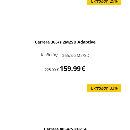
Έκπτωση 29%
Carrera 365/s 2M2SD Adaptive
Κωδικός:
365/S-2M2/SD
159.99
€
225.00
€
Έκπτωση 33%
Carrera 8054/S KB7T4