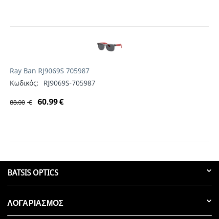
Ray Ban RJ9069S 705987
Κωδικός:
RJ9069S-705987
60.99
€
88.00
€
BATSIS OPTICS
ΛΟΓΑΡΙΑΣΜΟΣ