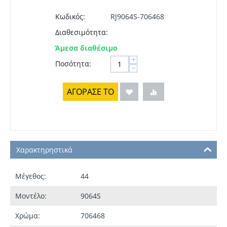
Κωδικός:
RJ9064S-706468
Διαθεσιμότητα:
Άμεσα διαθέσιμο
+
Ποσότητα:
−
ΑΓΟΡΑΣΕ ΤΟ
Χαρακτηρηστικά
Μέγεθος:
44
Μοντέλο:
9064S
Χρώμα:
706468