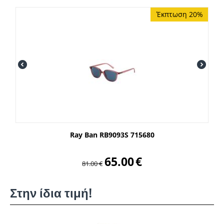
Έκπτωση 20%
Ray Ban RB9093S 715680
65.00
€
81.00
€
Στην ίδια τιμή!