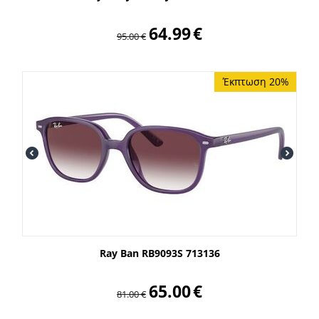
64.99
€
95.00
€
Έκπτωση 20%
Ray Ban RB9093S 713136
65.00
€
81.00
€