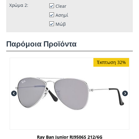
Χρώμα 2:
Clear
Ασημί
Μώβ
Παρόμοια Προϊόντα
Έκπτωση 32%
Ray Ban Junior RJ9506S 212/6G