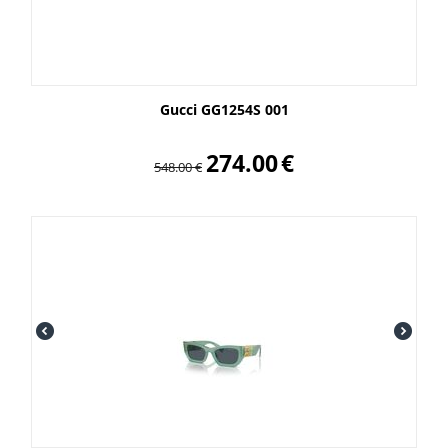
Gucci GG1254S 001
274.00
€
548.00
€