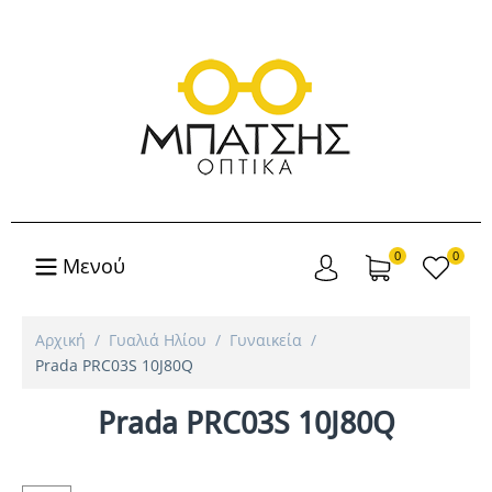
0
0
Μενού
Αρχική
/
Γυαλιά Ηλίου
/
Γυναικεία
/
Prada PRC03S 10J80Q
Prada PRC03S 10J80Q