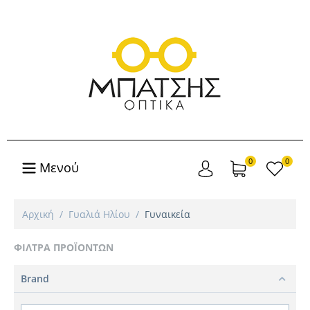
0
0
Μενού
Αρχική
/
Γυαλιά Ηλίου
/
Γυναικεία
ΦΊΛΤΡΑ ΠΡΟΪΌΝΤΩΝ
Brand