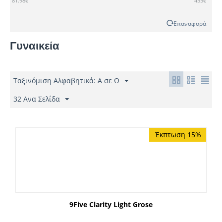
81.98
€
455
€
CARRERA
POLICE
Επαναφορά
PRADA
Γυναικεία
Ταξινόμιση Αλφαβητικά: A σε Ω
32 Ανα Σελίδα
Έκπτωση 15%
9Five Clarity Light Grose