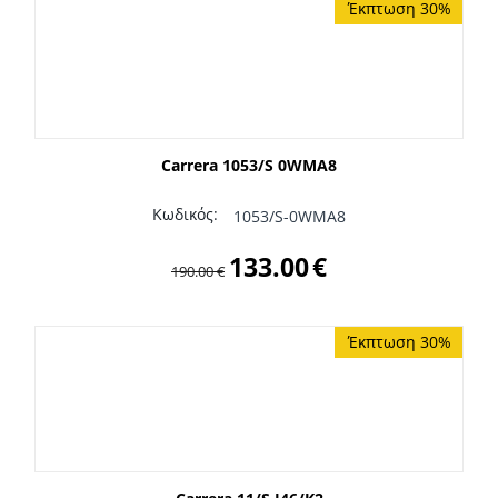
Έκπτωση 30%
Carrera 1053/S 0WMA8
Κωδικός:
1053/S-0WMA8
133.00
€
190.00
€
Έκπτωση 30%