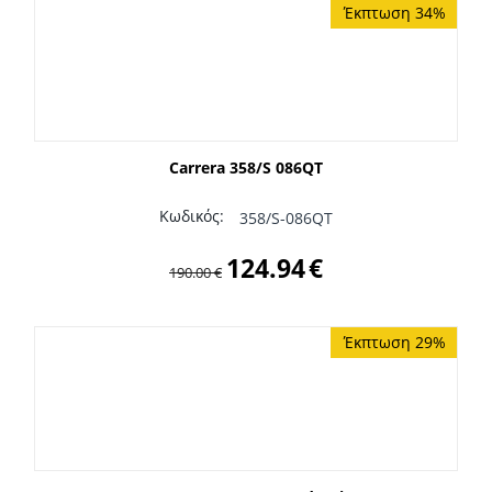
Έκπτωση 34%
Carrera 358/S 086QT
Κωδικός:
358/S-086QT
124.94
€
190.00
€
Έκπτωση 29%