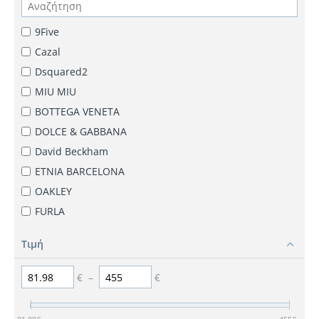
9Five
Cazal
Dsquared2
MIU MIU
BOTTEGA VENETA
DOLCE & GABBANA
David Beckham
ETNIA BARCELONA
OAKLEY
FURLA
GUCCI
Τιμή
RAY BAN
VERSACE
€
–
€
Oscar & Frank
TOMMY HILFIGER