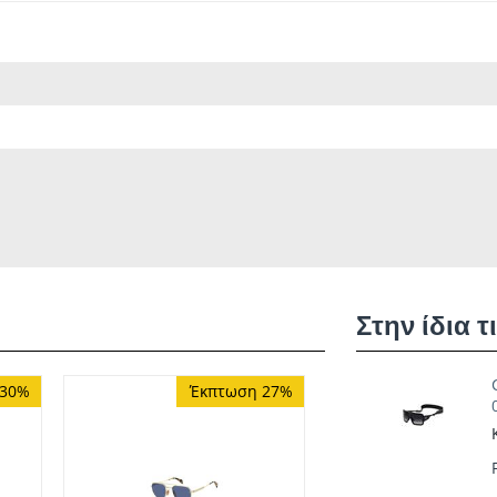
Στην ίδια τ
 30%
Έκπτωση 27%