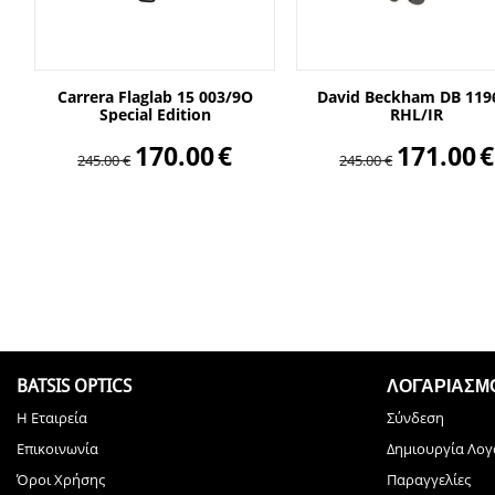
Carrera Flaglab 15 003/9O
David Beckham DB 119
Special Edition
RHL/IR
170.00
€
171.00
€
245.00
€
245.00
€
BATSIS OPTICS
ΛΟΓΑΡΙΑΣΜ
Η Εταιρεία
Σύνδεση
Επικοινωνία
Δημιουργία Λο
Όροι Χρήσης
Παραγγελίες