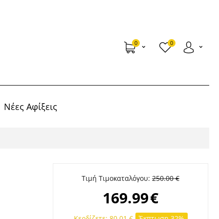
0
0
Νέες Αφίξεις
Τιμή Τιμοκαταλόγου:
250.00
€
169.99
€
Κερδίζετε:
80.01
€
Έκπτωση 32%