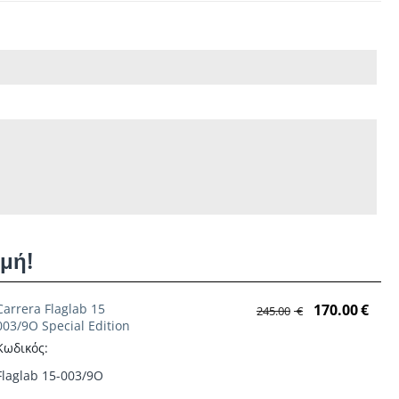
ιμή!
Carrera Flaglab 15
170.00
€
245.00
€
003/9O Special Edition
Κωδικός:
Flaglab 15-003/9O