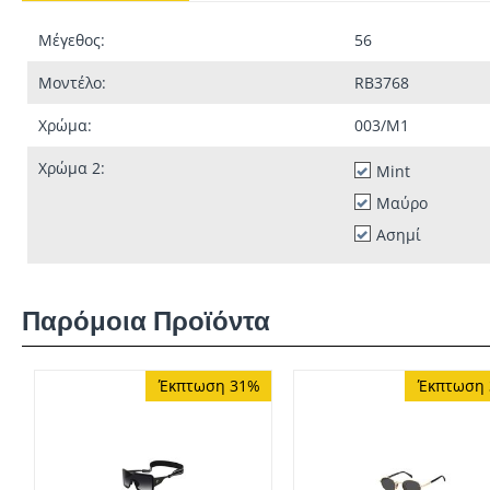
Μέγεθος:
56
Μοντέλο:
RB3768
Χρώμα:
003/M1
Χρώμα 2:
Mint
Μαύρο
Ασημί
Παρόμοια Προϊόντα
Έκπτωση 31%
Έκπτωση