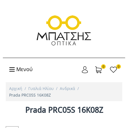
0
0
Μενού
Αρχική
/
Γυαλιά Ηλίου
/
Ανδρικά
/
Prada PRC05S 16K08Z
Prada PRC05S 16K08Z