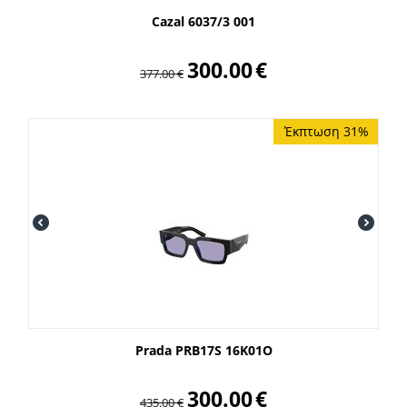
Cazal 6037/3 001
300.00
€
377.00
€
Έκπτωση 31%
Prada PRB17S 16K01O
300.00
€
435.00
€