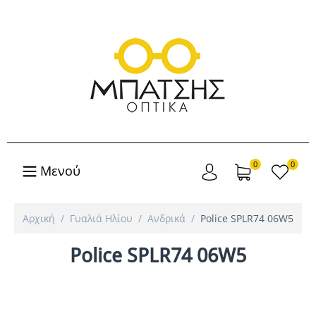
0
0
Μενού
Αρχική
/
Γυαλιά Ηλίου
/
Ανδρικά
/
Police SPLR74 06W5
Police SPLR74 06W5