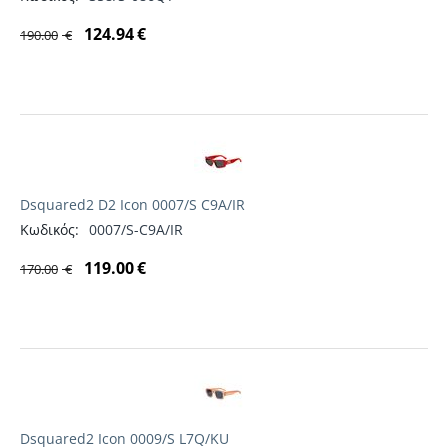
124.94
€
190.00
€
Dsquared2 D2 Icon 0007/S C9A/IR
Κωδικός:
0007/S-C9A/IR
119.00
€
170.00
€
Dsquared2 Icon 0009/S L7Q/KU