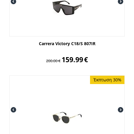
Carrera Victory C18/S 807IR
159.99
€
200.00
€
Έκπτωση 30%