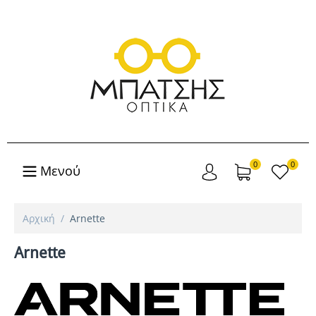
0
0
Μενού
Αρχική
/
Arnette
Arnette